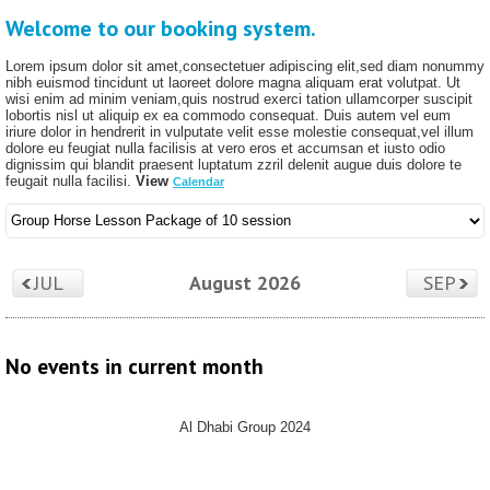
Welcome to our booking system.
Lorem ipsum dolor sit amet,consectetuer adipiscing elit,sed diam nonummy
nibh euismod tincidunt ut laoreet dolore magna aliquam erat volutpat. Ut
wisi enim ad minim veniam,quis nostrud exerci tation ullamcorper suscipit
lobortis nisl ut aliquip ex ea commodo consequat. Duis autem vel eum
iriure dolor in hendrerit in vulputate velit esse molestie consequat,vel illum
dolore eu feugiat nulla facilisis at vero eros et accumsan et iusto odio
dignissim qui blandit praesent luptatum zzril delenit augue duis dolore te
feugait nulla facilisi.
View
Calendar
JUL
August 2026
SEP
No events in current month
Al Dhabi Group 2024